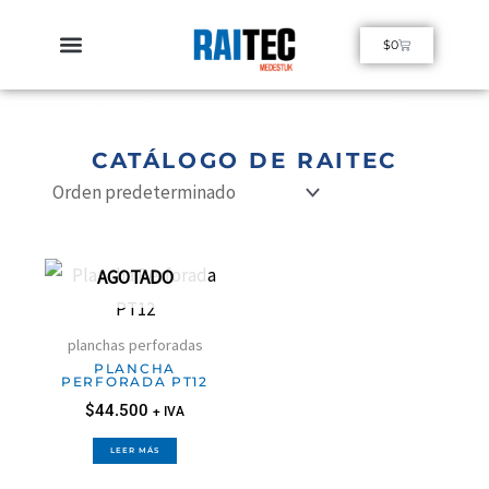
Ir
Cart
$
0
al
contenido
Aluminio Diamantado
Planchas Perforadas
Acero Inoxidable
Optimización de corte
COMUNÍCATE CON NUESTRO ASISTENTE VIRTUAL 24/7
CATÁLOGO DE RAITEC
AGOTADO
planchas perforadas
PLANCHA
PERFORADA PT12
$
44.500
+ IVA
LEER MÁS