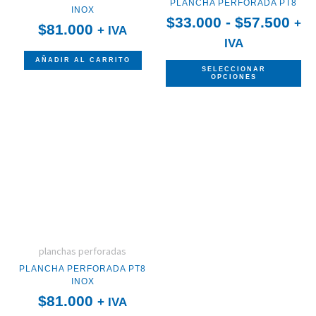
PLANCHA PERFORADA PT8
pu
INOX
$
33.000
-
$
57.500
+
$
81.000
+ IVA
ele
IVA
en
AÑADIR AL CARRITO
SELECCIONAR
la
OPCIONES
pá
de
pr
planchas perforadas
PLANCHA PERFORADA PT8
INOX
$
81.000
+ IVA