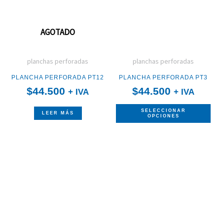
mú
var
AGOTADO
La
op
planchas perforadas
planchas perforadas
se
PLANCHA PERFORADA PT12
PLANCHA PERFORADA PT3
pu
$
44.500
$
44.500
+ IVA
+ IVA
ele
SELECCIONAR
en
LEER MÁS
OPCIONES
la
Ra
Es
pá
de
pr
de
pre
ti
des
pr
mú
$33
var
has
$44
La