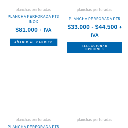
op
planchas perforadas
planchas perforadas
se
PLANCHA PERFORADA PT3
PLANCHA PERFORADA PT5
pu
INOX
$
33.000
-
$
44.500
+
$
81.000
+ IVA
ele
IVA
en
AÑADIR AL CARRITO
SELECCIONAR
la
OPCIONES
pá
Ra
Es
de
de
pr
pr
pre
ti
des
mú
$33
var
has
$57
La
op
planchas perforadas
planchas perforadas
se
PLANCHA PERFORADA PT5