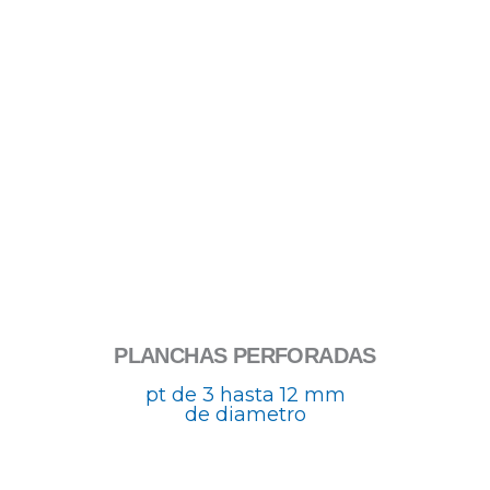
PLANCHAS PERFORADAS
pt de 3 hasta 12 mm
de diametro
Rango
Ra
Este
Es