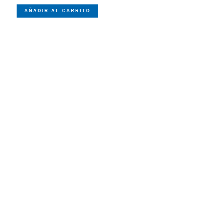
AÑADIR AL CARRITO
CATEGORÍAS
de nuestros productos