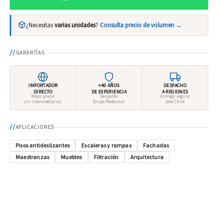
¿Necesitas
varias unidades
?
Consulta precio de volumen →
GARANTÍAS
IMPORTADOR
+40 AÑOS
DESPACHO
DIRECTO
DE EXPERIENCIA
A REGIONES
Mejor precio
Respaldo
Entrega segura
sin intermediarios
Grupo Medestuk
todo Chile
APLICACIONES
Pisos antideslizantes
Escaleras y rampas
Fachadas
Maestranzas
Muebles
Filtración
Arquitectura