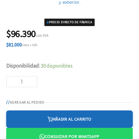
y exterior.
◆
PRECIO DIRECTO DE FÁBRICA
$96.390
con IVA
$81.000
neto + IVA
Plancha
Disponibilidad:
30 disponibles
Perforada
PT3
Inox
AGREGAR AL PEDIDO
cantidad
AÑADIR AL CARRITO
CONSULTAR POR WHATSAPP